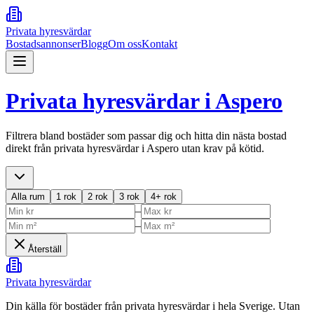
Privata hyresvärdar
Bostadsannonser
Blogg
Om oss
Kontakt
Privata hyresvärdar i
Aspero
Filtrera bland bostäder som passar dig och hitta din nästa bostad
direkt från privata hyresvärdar i
Aspero
utan krav på kötid.
Alla rum
1 rok
2 rok
3 rok
4+ rok
–
–
Återställ
Privata hyresvärdar
Din källa för bostäder från privata hyresvärdar i hela Sverige. Utan