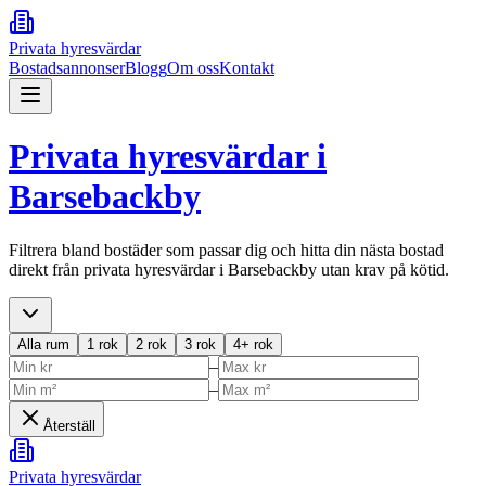
Privata hyresvärdar
Bostadsannonser
Blogg
Om oss
Kontakt
Privata hyresvärdar i
Barsebackby
Filtrera bland bostäder som passar dig och hitta din nästa bostad
direkt från privata hyresvärdar i
Barsebackby
utan krav på kötid.
Alla rum
1 rok
2 rok
3 rok
4+ rok
–
–
Återställ
Privata hyresvärdar