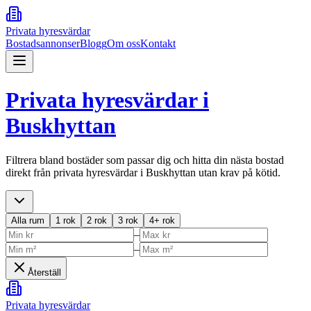
Privata hyresvärdar
Bostadsannonser
Blogg
Om oss
Kontakt
Privata hyresvärdar i
Buskhyttan
Filtrera bland bostäder som passar dig och hitta din nästa bostad
direkt från privata hyresvärdar i
Buskhyttan
utan krav på kötid.
Alla rum
1 rok
2 rok
3 rok
4+ rok
–
–
Återställ
Privata hyresvärdar