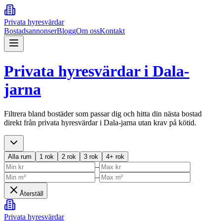
Privata hyresvärdar
Bostadsannonser
Blogg
Om oss
Kontakt
Privata hyresvärdar i
Dala-
jarna
Filtrera bland bostäder som passar dig och hitta din nästa bostad
direkt från privata hyresvärdar i
Dala-jarna
utan krav på kötid.
Alla rum
1 rok
2 rok
3 rok
4+ rok
–
–
Återställ
Privata hyresvärdar