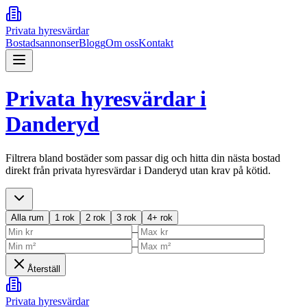
Privata hyresvärdar
Bostadsannonser
Blogg
Om oss
Kontakt
Privata hyresvärdar i
Danderyd
Filtrera bland bostäder som passar dig och hitta din nästa bostad
direkt från privata hyresvärdar i
Danderyd
utan krav på kötid.
Alla rum
1 rok
2 rok
3 rok
4+ rok
–
–
Återställ
Privata hyresvärdar