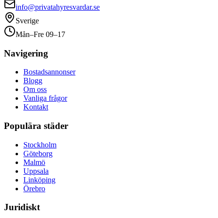
info@privatahyresvardar.se
Sverige
Mån–Fre 09–17
Navigering
Bostadsannonser
Blogg
Om oss
Vanliga frågor
Kontakt
Populära städer
Stockholm
Göteborg
Malmö
Uppsala
Linköping
Örebro
Juridiskt