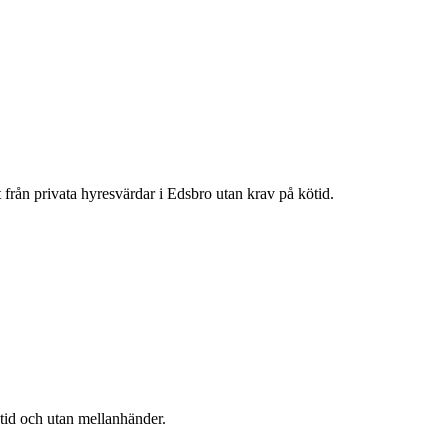
t från privata hyresvärdar i
Edsbro
utan krav på kötid.
ötid och utan mellanhänder.