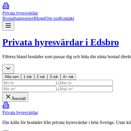
Privata hyresvärdar
Bostadsannonser
Blogg
Om oss
Kontakt
Privata hyresvärdar i
Edsbro
Filtrera bland bostäder som passar dig och hitta din nästa bostad direk
Alla rum
1 rok
2 rok
3 rok
4+ rok
–
–
Återställ
Privata hyresvärdar
Din källa för bostäder från privata hyresvärdar i hela Sverige. Utan k