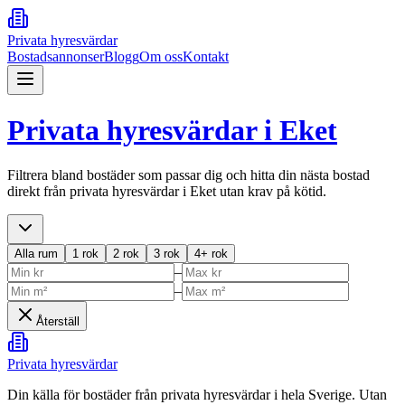
Privata hyresvärdar
Bostadsannonser
Blogg
Om oss
Kontakt
Privata hyresvärdar i
Eket
Filtrera bland bostäder som passar dig och hitta din nästa bostad
direkt från privata hyresvärdar i
Eket
utan krav på kötid.
Alla rum
1 rok
2 rok
3 rok
4+ rok
–
–
Återställ
Privata hyresvärdar
Din källa för bostäder från privata hyresvärdar i hela Sverige. Utan