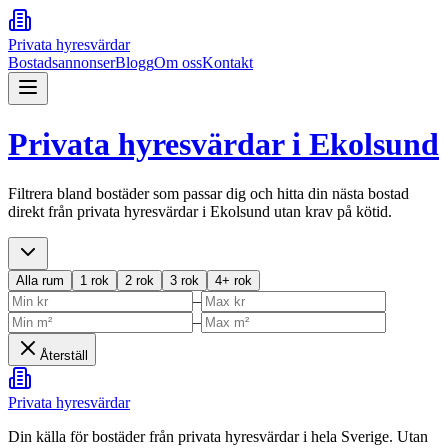
Privata hyresvärdar
Bostadsannonser
Blogg
Om oss
Kontakt
Privata hyresvärdar i
Ekolsund
Filtrera bland bostäder som passar dig och hitta din nästa bostad
direkt från privata hyresvärdar i
Ekolsund
utan krav på kötid.
Alla rum
1 rok
2 rok
3 rok
4+ rok
–
–
Återställ
Privata hyresvärdar
Din källa för bostäder från privata hyresvärdar i hela Sverige. Utan