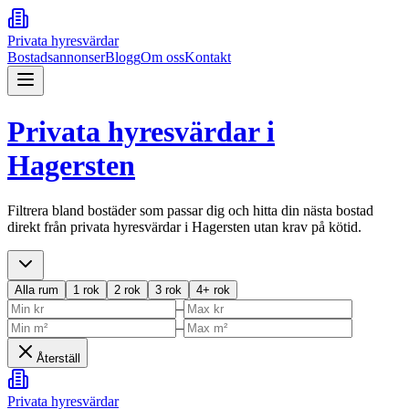
Privata hyresvärdar
Bostadsannonser
Blogg
Om oss
Kontakt
Privata hyresvärdar i
Hagersten
Filtrera bland bostäder som passar dig och hitta din nästa bostad
direkt från privata hyresvärdar i
Hagersten
utan krav på kötid.
Alla rum
1 rok
2 rok
3 rok
4+ rok
–
–
Återställ
Privata hyresvärdar