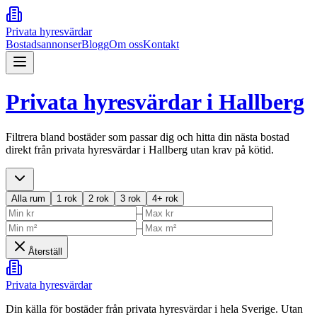
Privata hyresvärdar
Bostadsannonser
Blogg
Om oss
Kontakt
Privata hyresvärdar i
Hallberg
Filtrera bland bostäder som passar dig och hitta din nästa bostad
direkt från privata hyresvärdar i
Hallberg
utan krav på kötid.
Alla rum
1 rok
2 rok
3 rok
4+ rok
–
–
Återställ
Privata hyresvärdar
Din källa för bostäder från privata hyresvärdar i hela Sverige. Utan