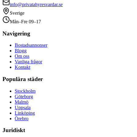
info@privatahyresvardar.se
Sverige
Mån–Fre 09–17
Navigering
Bostadsannonser
Blogg
Om oss
Vanliga frågor
Kontakt
Populära städer
Stockholm
Göteborg
Malmö
Uppsala
Linköping
Örebro
Juridiskt