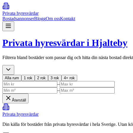
Privata hyresvärdar
Bostadsannonser
Blogg
Om oss
Kontakt
Privata hyresvärdar i
Hjalteby
Filtrera bland bostäder som passar dig och hitta din nästa bostad direk
Alla rum
1 rok
2 rok
3 rok
4+ rok
–
–
Återställ
Privata hyresvärdar
Din källa för bostäder från privata hyresvärdar i hela Sverige. Utan k