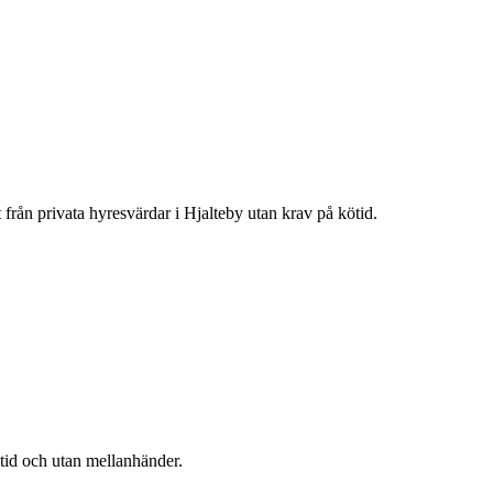
t från privata hyresvärdar i
Hjalteby
utan krav på kötid.
ötid och utan mellanhänder.