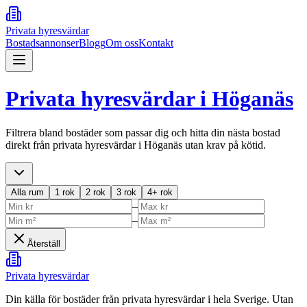
Privata hyresvärdar
Bostadsannonser
Blogg
Om oss
Kontakt
Privata hyresvärdar i
Höganäs
Filtrera bland bostäder som passar dig och hitta din nästa bostad
direkt från privata hyresvärdar i
Höganäs
utan krav på kötid.
Alla rum
1 rok
2 rok
3 rok
4+ rok
–
–
Återställ
Privata hyresvärdar
Din källa för bostäder från privata hyresvärdar i hela Sverige. Utan