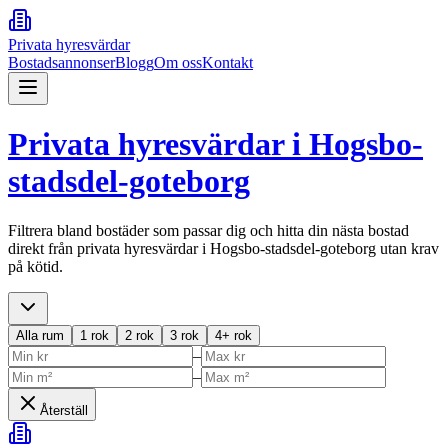
Privata hyresvärdar
Bostadsannonser
Blogg
Om oss
Kontakt
Privata hyresvärdar i
Hogsbo-
stadsdel-goteborg
Filtrera bland bostäder som passar dig och hitta din nästa bostad
direkt från privata hyresvärdar i
Hogsbo-stadsdel-goteborg
utan krav
på kötid.
Alla rum
1 rok
2 rok
3 rok
4+ rok
–
–
Återställ