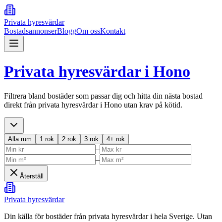
Privata hyresvärdar
Bostadsannonser
Blogg
Om oss
Kontakt
Privata hyresvärdar i
Hono
Filtrera bland bostäder som passar dig och hitta din nästa bostad
direkt från privata hyresvärdar i
Hono
utan krav på kötid.
Alla rum
1 rok
2 rok
3 rok
4+ rok
–
–
Återställ
Privata hyresvärdar
Din källa för bostäder från privata hyresvärdar i hela Sverige. Utan