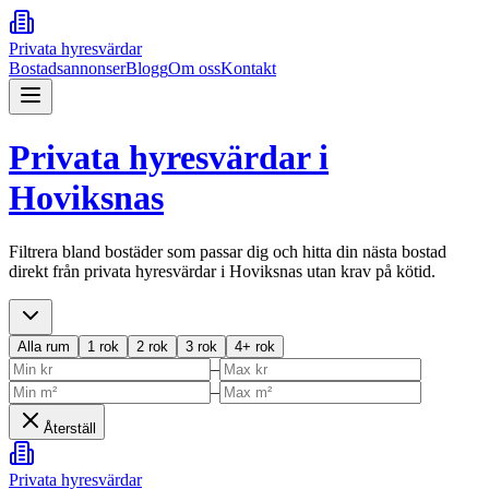
Privata hyresvärdar
Bostadsannonser
Blogg
Om oss
Kontakt
Privata hyresvärdar i
Hoviksnas
Filtrera bland bostäder som passar dig och hitta din nästa bostad
direkt från privata hyresvärdar i
Hoviksnas
utan krav på kötid.
Alla rum
1 rok
2 rok
3 rok
4+ rok
–
–
Återställ
Privata hyresvärdar