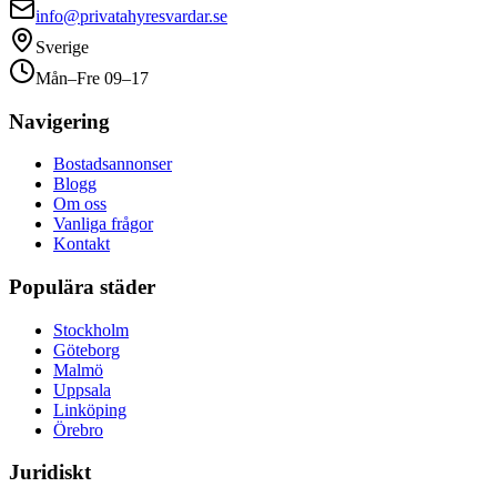
info@privatahyresvardar.se
Sverige
Mån–Fre 09–17
Navigering
Bostadsannonser
Blogg
Om oss
Vanliga frågor
Kontakt
Populära städer
Stockholm
Göteborg
Malmö
Uppsala
Linköping
Örebro
Juridiskt