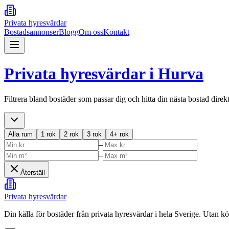
Privata hyresvärdar
Bostadsannonser
Blogg
Om oss
Kontakt
Privata hyresvärdar i
Hurva
Filtrera bland bostäder som passar dig och hitta din nästa bostad direk
Alla rum
1 rok
2 rok
3 rok
4+ rok
–
–
Återställ
Privata hyresvärdar
Din källa för bostäder från privata hyresvärdar i hela Sverige. Utan k