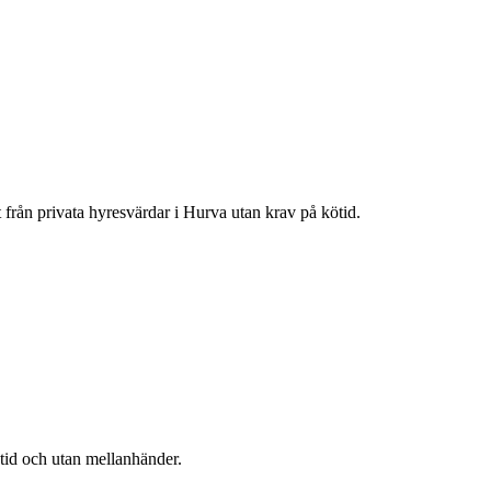
t från privata hyresvärdar i
Hurva
utan krav på kötid.
ötid och utan mellanhänder.