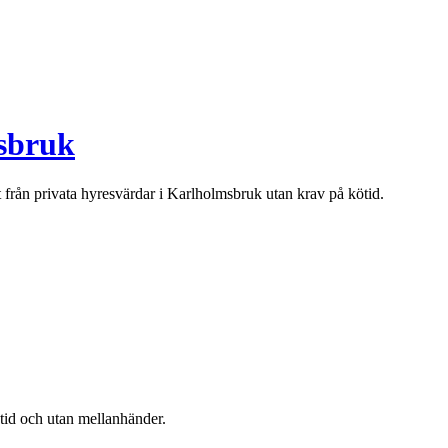
sbruk
t från privata hyresvärdar i
Karlholmsbruk
utan krav på kötid.
ötid och utan mellanhänder.