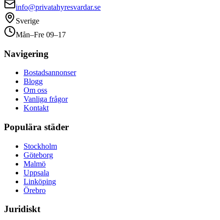
info@privatahyresvardar.se
Sverige
Mån–Fre 09–17
Navigering
Bostadsannonser
Blogg
Om oss
Vanliga frågor
Kontakt
Populära städer
Stockholm
Göteborg
Malmö
Uppsala
Linköping
Örebro
Juridiskt