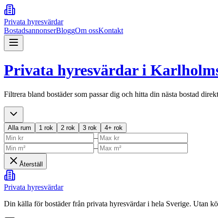
Privata hyresvärdar
Bostadsannonser
Blogg
Om oss
Kontakt
Privata hyresvärdar i
Karlholm
Filtrera bland bostäder som passar dig och hitta din nästa bostad direk
Alla rum
1 rok
2 rok
3 rok
4+ rok
–
–
Återställ
Privata hyresvärdar
Din källa för bostäder från privata hyresvärdar i hela Sverige. Utan k