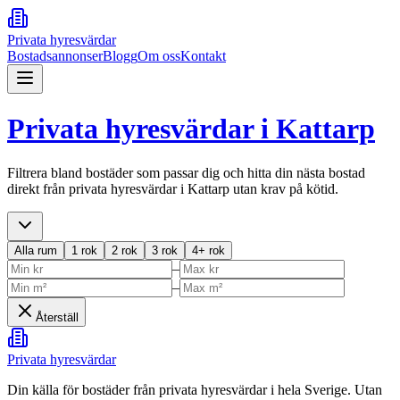
Privata hyresvärdar
Bostadsannonser
Blogg
Om oss
Kontakt
Privata hyresvärdar i
Kattarp
Filtrera bland bostäder som passar dig och hitta din nästa bostad
direkt från privata hyresvärdar i
Kattarp
utan krav på kötid.
Alla rum
1 rok
2 rok
3 rok
4+ rok
–
–
Återställ
Privata hyresvärdar
Din källa för bostäder från privata hyresvärdar i hela Sverige. Utan