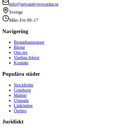
info@privatahyresvardar.se
Sverige
Mån–Fre 09–17
Navigering
Bostadsannonser
Blogg
Om oss
Vanliga frågor
Kontakt
Populära städer
Stockholm
Göteborg
Malmö
Uppsala
Linköping
Örebro
Juridiskt