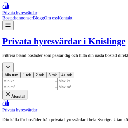
Privata hyresvärdar
Bostadsannonser
Blogg
Om oss
Kontakt
Privata hyresvärdar i
Knislinge
Filtrera bland bostäder som passar dig och hitta din nästa bostad direk
Alla rum
1 rok
2 rok
3 rok
4+ rok
–
–
Återställ
Privata hyresvärdar
Din källa för bostäder från privata hyresvärdar i hela Sverige. Utan k