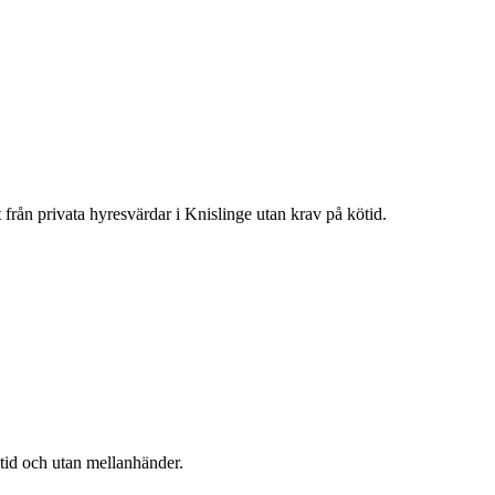
t från privata hyresvärdar i
Knislinge
utan krav på kötid.
ötid och utan mellanhänder.