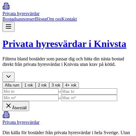
Privata hyresvärdar
Bostadsannonser
Blogg
Om oss
Kontakt
Privata hyresvärdar i
Knivsta
Filtrera bland bostäder som passar dig och hitta din nästa bostad
direkt från privata hyresvärdar i
Knivsta
utan krav på kötid.
Alla rum
1 rok
2 rok
3 rok
4+ rok
–
–
Återställ
Privata hyresvärdar
Din källa för bostäder från privata hyresvärdar i hela Sverige. Utan