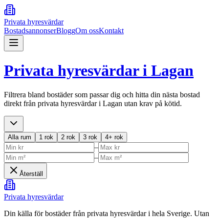
Privata hyresvärdar
Bostadsannonser
Blogg
Om oss
Kontakt
Privata hyresvärdar i
Lagan
Filtrera bland bostäder som passar dig och hitta din nästa bostad
direkt från privata hyresvärdar i
Lagan
utan krav på kötid.
Alla rum
1 rok
2 rok
3 rok
4+ rok
–
–
Återställ
Privata hyresvärdar
Din källa för bostäder från privata hyresvärdar i hela Sverige. Utan