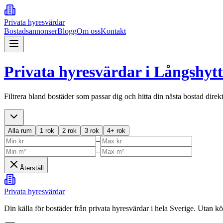
Privata hyresvärdar
Bostadsannonser
Blogg
Om oss
Kontakt
Privata hyresvärdar i
Långshyt
Filtrera bland bostäder som passar dig och hitta din nästa bostad direk
Alla rum
1 rok
2 rok
3 rok
4+ rok
–
–
Återställ
Privata hyresvärdar
Din källa för bostäder från privata hyresvärdar i hela Sverige. Utan k