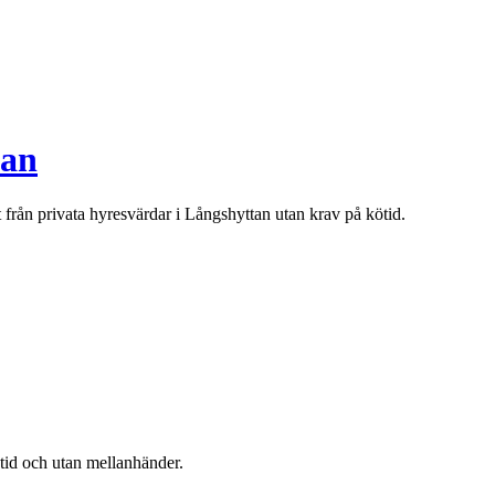
tan
t från privata hyresvärdar i
Långshyttan
utan krav på kötid.
ötid och utan mellanhänder.