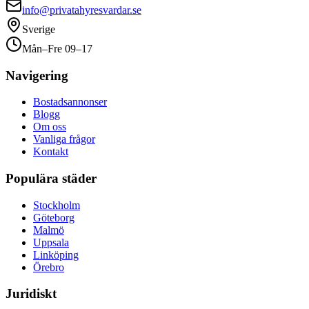
info@privatahyresvardar.se
Sverige
Mån–Fre 09–17
Navigering
Bostadsannonser
Blogg
Om oss
Vanliga frågor
Kontakt
Populära städer
Stockholm
Göteborg
Malmö
Uppsala
Linköping
Örebro
Juridiskt