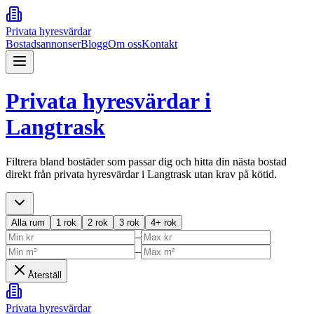
Privata hyresvärdar
Bostadsannonser
Blogg
Om oss
Kontakt
Privata hyresvärdar i
Langtrask
Filtrera bland bostäder som passar dig och hitta din nästa bostad
direkt från privata hyresvärdar i
Langtrask
utan krav på kötid.
Alla rum
1 rok
2 rok
3 rok
4+ rok
–
–
Återställ
Privata hyresvärdar