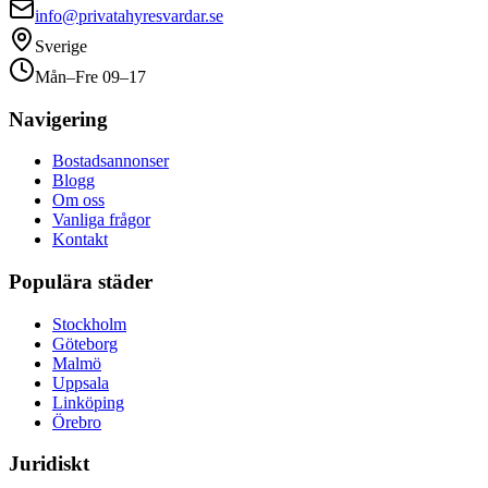
info@privatahyresvardar.se
Sverige
Mån–Fre 09–17
Navigering
Bostadsannonser
Blogg
Om oss
Vanliga frågor
Kontakt
Populära städer
Stockholm
Göteborg
Malmö
Uppsala
Linköping
Örebro
Juridiskt