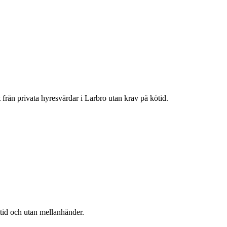
t från privata hyresvärdar i
Larbro
utan krav på kötid.
ötid och utan mellanhänder.