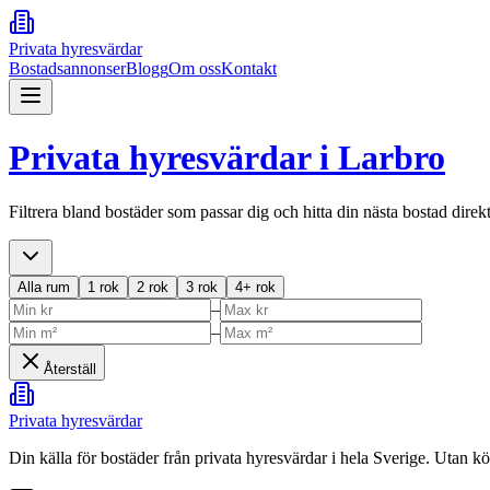
Privata hyresvärdar
Bostadsannonser
Blogg
Om oss
Kontakt
Privata hyresvärdar i
Larbro
Filtrera bland bostäder som passar dig och hitta din nästa bostad direk
Alla rum
1 rok
2 rok
3 rok
4+ rok
–
–
Återställ
Privata hyresvärdar
Din källa för bostäder från privata hyresvärdar i hela Sverige. Utan k