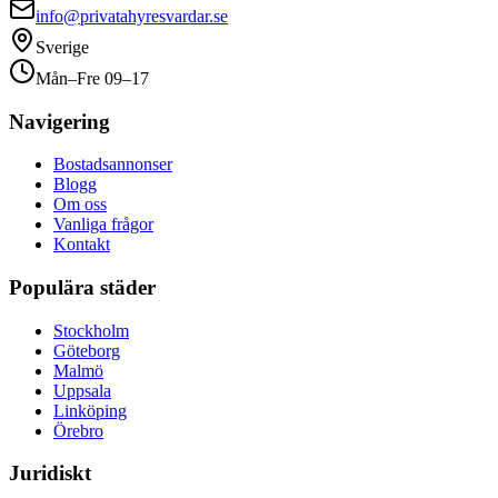
info@privatahyresvardar.se
Sverige
Mån–Fre 09–17
Navigering
Bostadsannonser
Blogg
Om oss
Vanliga frågor
Kontakt
Populära städer
Stockholm
Göteborg
Malmö
Uppsala
Linköping
Örebro
Juridiskt