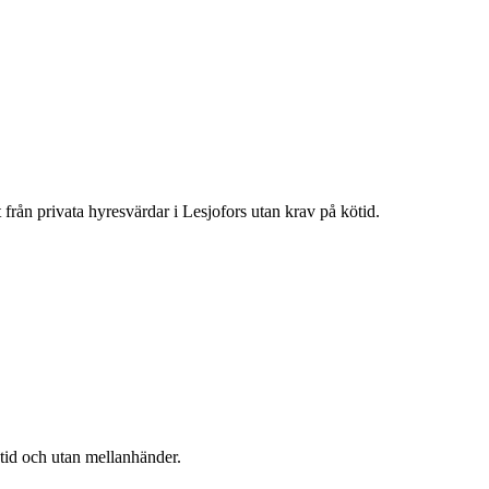
t från privata hyresvärdar i
Lesjofors
utan krav på kötid.
ötid och utan mellanhänder.