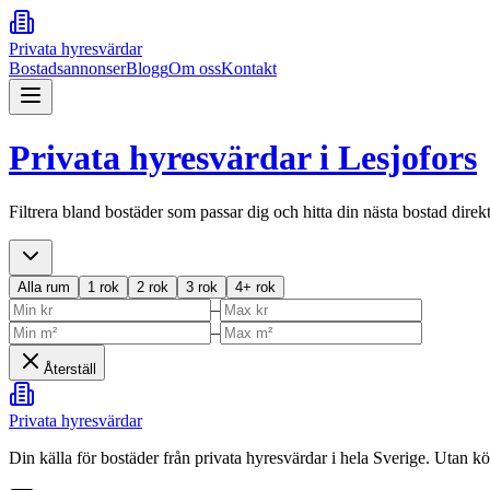
Privata hyresvärdar
Bostadsannonser
Blogg
Om oss
Kontakt
Privata hyresvärdar i
Lesjofors
Filtrera bland bostäder som passar dig och hitta din nästa bostad direk
Alla rum
1 rok
2 rok
3 rok
4+ rok
–
–
Återställ
Privata hyresvärdar
Din källa för bostäder från privata hyresvärdar i hela Sverige. Utan k