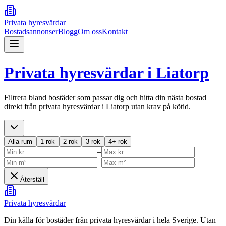
Privata hyresvärdar
Bostadsannonser
Blogg
Om oss
Kontakt
Privata hyresvärdar i
Liatorp
Filtrera bland bostäder som passar dig och hitta din nästa bostad
direkt från privata hyresvärdar i
Liatorp
utan krav på kötid.
Alla rum
1 rok
2 rok
3 rok
4+ rok
–
–
Återställ
Privata hyresvärdar
Din källa för bostäder från privata hyresvärdar i hela Sverige. Utan