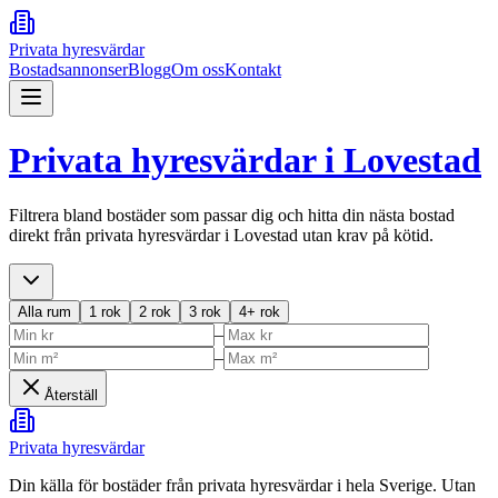
Privata hyresvärdar
Bostadsannonser
Blogg
Om oss
Kontakt
Privata hyresvärdar i
Lovestad
Filtrera bland bostäder som passar dig och hitta din nästa bostad
direkt från privata hyresvärdar i
Lovestad
utan krav på kötid.
Alla rum
1 rok
2 rok
3 rok
4+ rok
–
–
Återställ
Privata hyresvärdar
Din källa för bostäder från privata hyresvärdar i hela Sverige. Utan