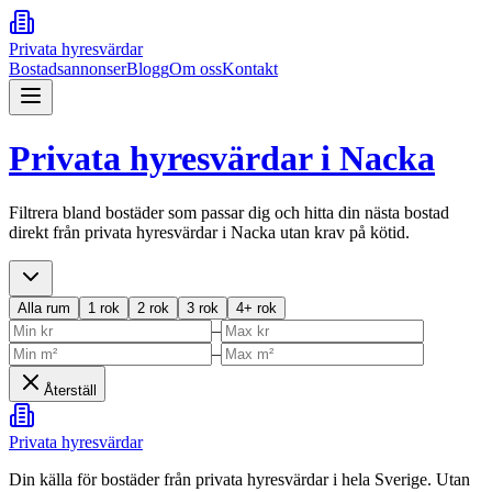
Privata hyresvärdar
Bostadsannonser
Blogg
Om oss
Kontakt
Privata hyresvärdar i
Nacka
Filtrera bland bostäder som passar dig och hitta din nästa bostad
direkt från privata hyresvärdar i
Nacka
utan krav på kötid.
Alla rum
1 rok
2 rok
3 rok
4+ rok
–
–
Återställ
Privata hyresvärdar
Din källa för bostäder från privata hyresvärdar i hela Sverige. Utan