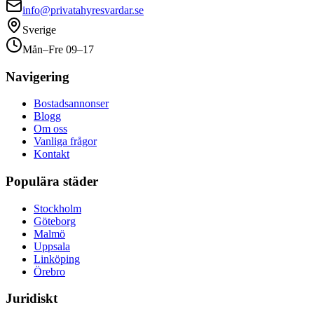
info@privatahyresvardar.se
Sverige
Mån–Fre 09–17
Navigering
Bostadsannonser
Blogg
Om oss
Vanliga frågor
Kontakt
Populära städer
Stockholm
Göteborg
Malmö
Uppsala
Linköping
Örebro
Juridiskt