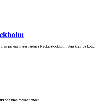
ockholm
t från privata hyresvärdar i
Nacka-stockholm
utan krav på kötid.
ötid och utan mellanhänder.