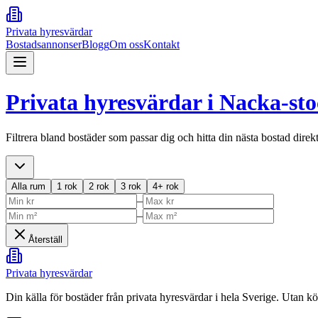
Privata hyresvärdar
Bostadsannonser
Blogg
Om oss
Kontakt
Privata hyresvärdar i
Nacka-st
Filtrera bland bostäder som passar dig och hitta din nästa bostad direk
Alla rum
1 rok
2 rok
3 rok
4+ rok
–
–
Återställ
Privata hyresvärdar
Din källa för bostäder från privata hyresvärdar i hela Sverige. Utan k