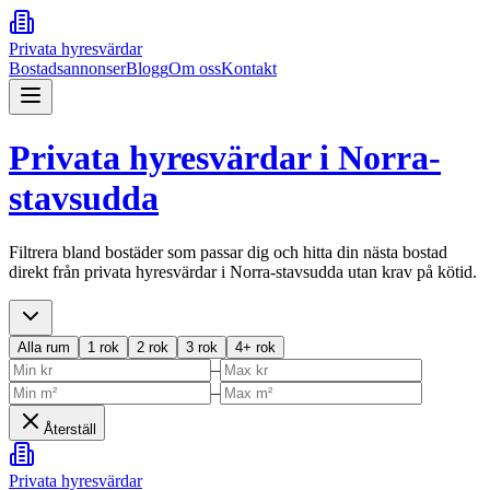
Privata hyresvärdar
Bostadsannonser
Blogg
Om oss
Kontakt
Privata hyresvärdar i
Norra-
stavsudda
Filtrera bland bostäder som passar dig och hitta din nästa bostad
direkt från privata hyresvärdar i
Norra-stavsudda
utan krav på kötid.
Alla rum
1 rok
2 rok
3 rok
4+ rok
–
–
Återställ
Privata hyresvärdar