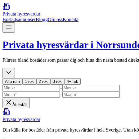
Privata hyresvärdar
Bostadsannonser
Blogg
Om oss
Kontakt
Privata hyresvärdar i
Norrsund
Filtrera bland bostäder som passar dig och hitta din nästa bostad direk
Alla rum
1 rok
2 rok
3 rok
4+ rok
–
–
Återställ
Privata hyresvärdar
Din källa för bostäder från privata hyresvärdar i hela Sverige. Utan k