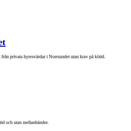
et
t från privata hyresvärdar i
Norrsundet
utan krav på kötid.
ötid och utan mellanhänder.