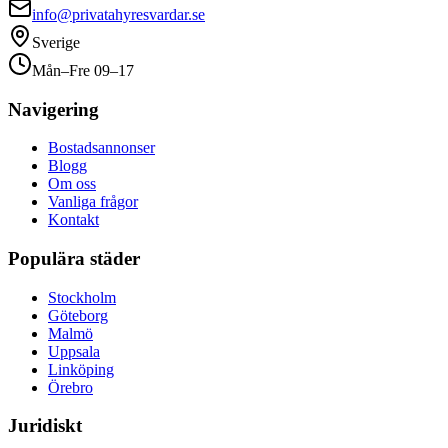
info@privatahyresvardar.se
Sverige
Mån–Fre 09–17
Navigering
Bostadsannonser
Blogg
Om oss
Vanliga frågor
Kontakt
Populära städer
Stockholm
Göteborg
Malmö
Uppsala
Linköping
Örebro
Juridiskt