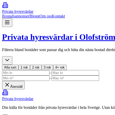
Privata hyresvärdar
Bostadsannonser
Blogg
Om oss
Kontakt
Privata hyresvärdar i
Olofströ
Filtrera bland bostäder som passar dig och hitta din nästa bostad direk
Alla rum
1 rok
2 rok
3 rok
4+ rok
–
–
Återställ
Privata hyresvärdar
Din källa för bostäder från privata hyresvärdar i hela Sverige. Utan k