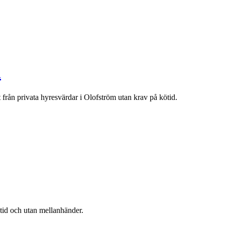
m
t från privata hyresvärdar i
Olofström
utan krav på kötid.
ötid och utan mellanhänder.