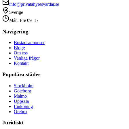
info@privatahyresvardar.se
Sverige
Mån–Fre 09–17
Navigering
Bostadsannonser
Blogg
Om oss
Vanliga frågor
Kontakt
Populära städer
Stockholm
Göteborg
Malmö
Uppsala
Linköping
Örebro
Juridiskt