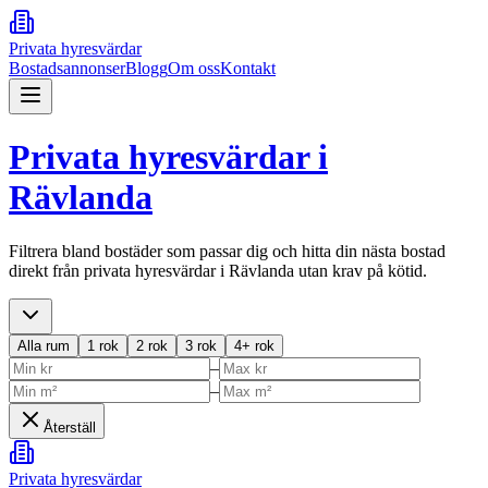
Privata hyresvärdar
Bostadsannonser
Blogg
Om oss
Kontakt
Privata hyresvärdar i
Rävlanda
Filtrera bland bostäder som passar dig och hitta din nästa bostad
direkt från privata hyresvärdar i
Rävlanda
utan krav på kötid.
Alla rum
1 rok
2 rok
3 rok
4+ rok
–
–
Återställ
Privata hyresvärdar