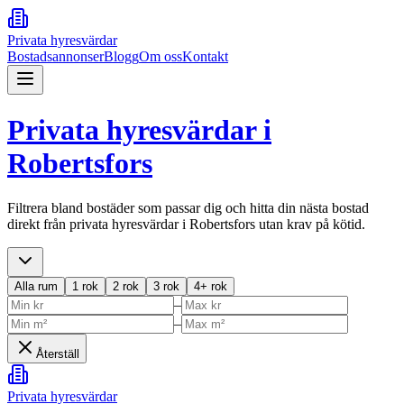
Privata hyresvärdar
Bostadsannonser
Blogg
Om oss
Kontakt
Privata hyresvärdar i
Robertsfors
Filtrera bland bostäder som passar dig och hitta din nästa bostad
direkt från privata hyresvärdar i
Robertsfors
utan krav på kötid.
Alla rum
1 rok
2 rok
3 rok
4+ rok
–
–
Återställ
Privata hyresvärdar