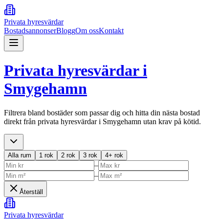
Privata hyresvärdar
Bostadsannonser
Blogg
Om oss
Kontakt
Privata hyresvärdar i
Smygehamn
Filtrera bland bostäder som passar dig och hitta din nästa bostad
direkt från privata hyresvärdar i
Smygehamn
utan krav på kötid.
Alla rum
1 rok
2 rok
3 rok
4+ rok
–
–
Återställ
Privata hyresvärdar