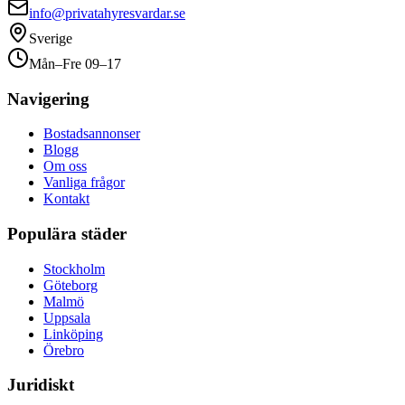
info@privatahyresvardar.se
Sverige
Mån–Fre 09–17
Navigering
Bostadsannonser
Blogg
Om oss
Vanliga frågor
Kontakt
Populära städer
Stockholm
Göteborg
Malmö
Uppsala
Linköping
Örebro
Juridiskt