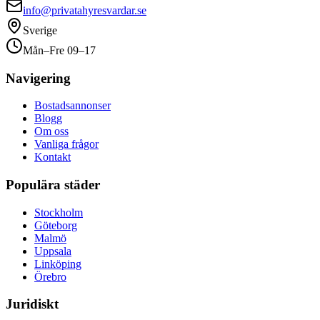
info@privatahyresvardar.se
Sverige
Mån–Fre 09–17
Navigering
Bostadsannonser
Blogg
Om oss
Vanliga frågor
Kontakt
Populära städer
Stockholm
Göteborg
Malmö
Uppsala
Linköping
Örebro
Juridiskt