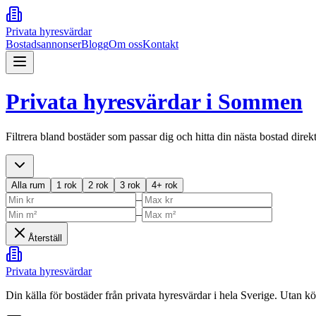
Privata hyresvärdar
Bostadsannonser
Blogg
Om oss
Kontakt
Privata hyresvärdar i
Sommen
Filtrera bland bostäder som passar dig och hitta din nästa bostad direk
Alla rum
1 rok
2 rok
3 rok
4+ rok
–
–
Återställ
Privata hyresvärdar
Din källa för bostäder från privata hyresvärdar i hela Sverige. Utan k