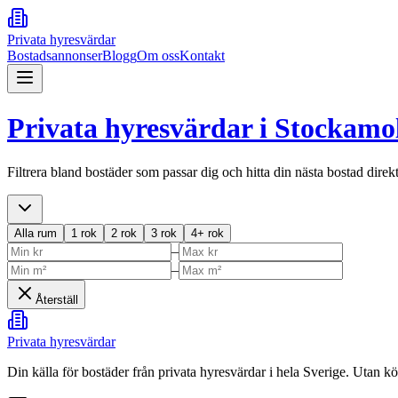
Privata hyresvärdar
Bostadsannonser
Blogg
Om oss
Kontakt
Privata hyresvärdar i
Stockamo
Filtrera bland bostäder som passar dig och hitta din nästa bostad direk
Alla rum
1 rok
2 rok
3 rok
4+ rok
–
–
Återställ
Privata hyresvärdar
Din källa för bostäder från privata hyresvärdar i hela Sverige. Utan k