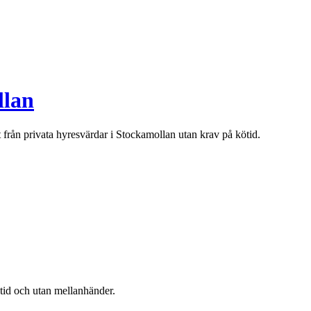
llan
t från privata hyresvärdar i
Stockamollan
utan krav på kötid.
ötid och utan mellanhänder.