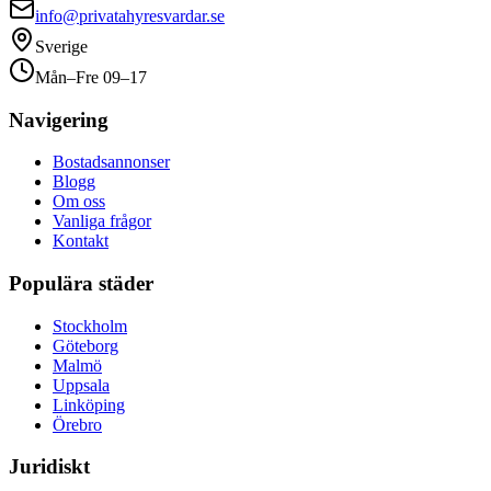
info@privatahyresvardar.se
Sverige
Mån–Fre 09–17
Navigering
Bostadsannonser
Blogg
Om oss
Vanliga frågor
Kontakt
Populära städer
Stockholm
Göteborg
Malmö
Uppsala
Linköping
Örebro
Juridiskt