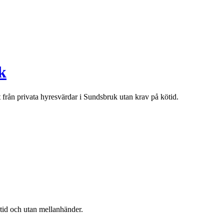
k
t från privata hyresvärdar i
Sundsbruk
utan krav på kötid.
ötid och utan mellanhänder.