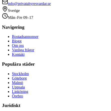
info@privatahyresvardar.se
Sverige
Mån–Fre 09–17
Navigering
Bostadsannonser
Blogg
Om oss
Vanliga frågor
Kontakt
Populära städer
Stockholm
Göteborg
Malmö
Uppsala
Linköping
Örebro
Juridiskt