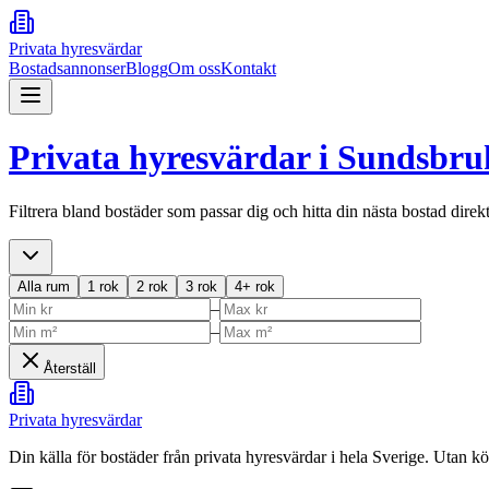
Privata hyresvärdar
Bostadsannonser
Blogg
Om oss
Kontakt
Privata hyresvärdar i
Sundsbru
Filtrera bland bostäder som passar dig och hitta din nästa bostad direk
Alla rum
1 rok
2 rok
3 rok
4+ rok
–
–
Återställ
Privata hyresvärdar
Din källa för bostäder från privata hyresvärdar i hela Sverige. Utan k