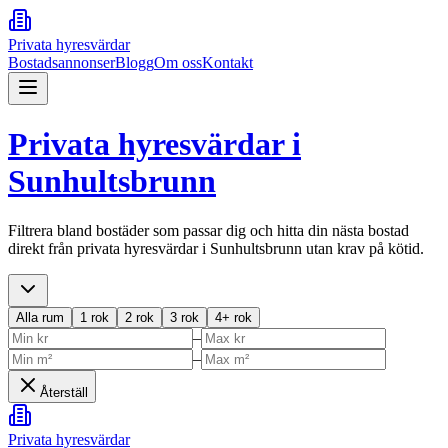
Privata hyresvärdar
Bostadsannonser
Blogg
Om oss
Kontakt
Privata hyresvärdar i
Sunhultsbrunn
Filtrera bland bostäder som passar dig och hitta din nästa bostad
direkt från privata hyresvärdar i
Sunhultsbrunn
utan krav på kötid.
Alla rum
1 rok
2 rok
3 rok
4+ rok
–
–
Återställ
Privata hyresvärdar