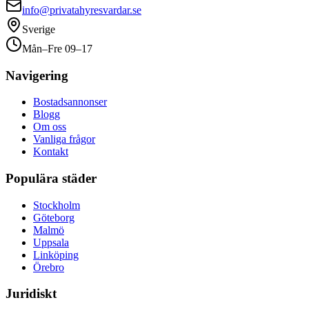
info@privatahyresvardar.se
Sverige
Mån–Fre 09–17
Navigering
Bostadsannonser
Blogg
Om oss
Vanliga frågor
Kontakt
Populära städer
Stockholm
Göteborg
Malmö
Uppsala
Linköping
Örebro
Juridiskt