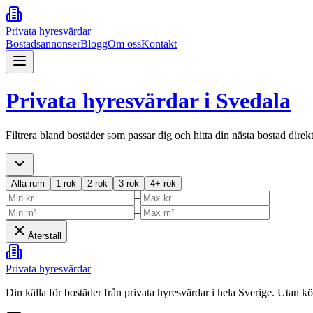
Privata hyresvärdar
Bostadsannonser
Blogg
Om oss
Kontakt
Privata hyresvärdar i
Svedala
Filtrera bland bostäder som passar dig och hitta din nästa bostad direk
Alla rum
1 rok
2 rok
3 rok
4+ rok
–
–
Återställ
Privata hyresvärdar
Din källa för bostäder från privata hyresvärdar i hela Sverige. Utan k