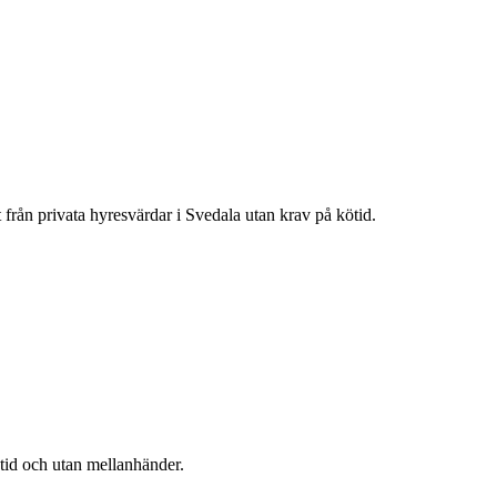
t från privata hyresvärdar i
Svedala
utan krav på kötid.
ötid och utan mellanhänder.