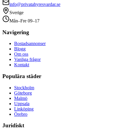
info@privatahyresvardar.se
Sverige
Mån–Fre 09–17
Navigering
Bostadsannonser
Blogg
Om oss
Vanliga frågor
Kontakt
Populära städer
Stockholm
Göteborg
Malmö
Uppsala
Linköping
Örebro
Juridiskt