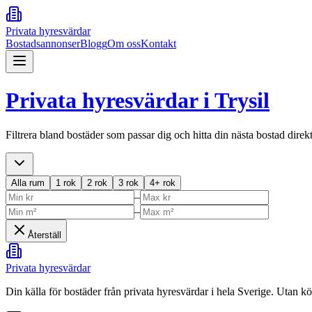
Privata hyresvärdar
Bostadsannonser
Blogg
Om oss
Kontakt
Privata hyresvärdar i
Trysil
Filtrera bland bostäder som passar dig och hitta din nästa bostad direk
Alla rum
1 rok
2 rok
3 rok
4+ rok
–
–
Återställ
Privata hyresvärdar
Din källa för bostäder från privata hyresvärdar i hela Sverige. Utan k