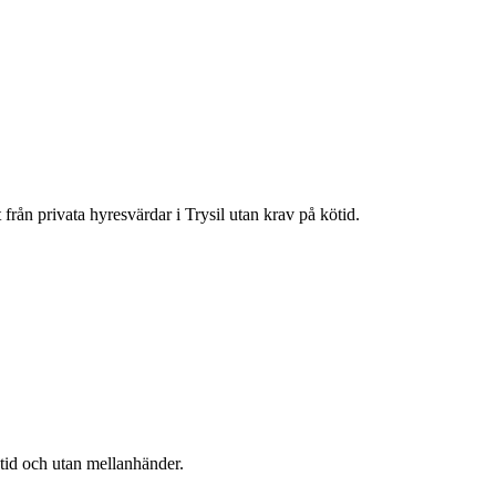
t från privata hyresvärdar i
Trysil
utan krav på kötid.
ötid och utan mellanhänder.