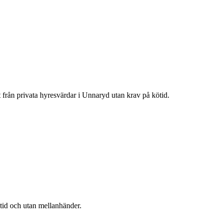
t från privata hyresvärdar i
Unnaryd
utan krav på kötid.
ötid och utan mellanhänder.