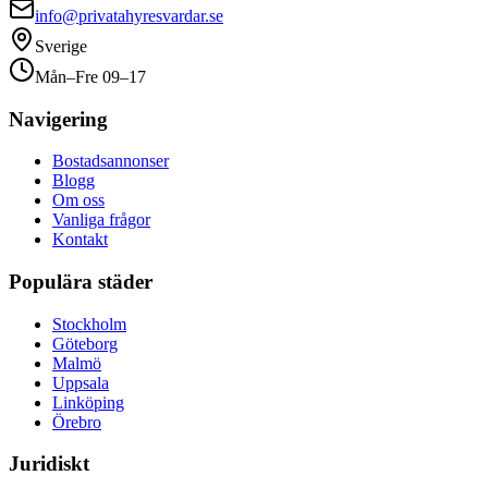
info@privatahyresvardar.se
Sverige
Mån–Fre 09–17
Navigering
Bostadsannonser
Blogg
Om oss
Vanliga frågor
Kontakt
Populära städer
Stockholm
Göteborg
Malmö
Uppsala
Linköping
Örebro
Juridiskt