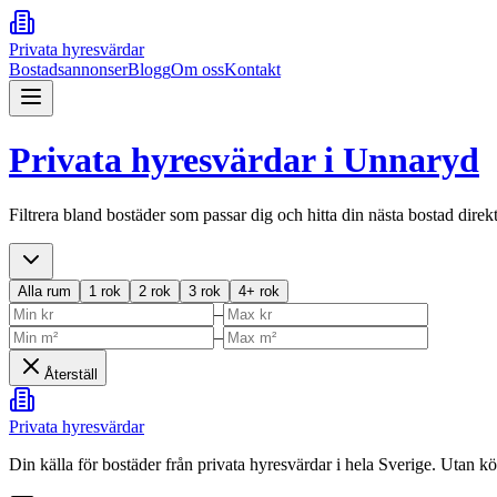
Privata hyresvärdar
Bostadsannonser
Blogg
Om oss
Kontakt
Privata hyresvärdar i
Unnaryd
Filtrera bland bostäder som passar dig och hitta din nästa bostad direk
Alla rum
1 rok
2 rok
3 rok
4+ rok
–
–
Återställ
Privata hyresvärdar
Din källa för bostäder från privata hyresvärdar i hela Sverige. Utan k