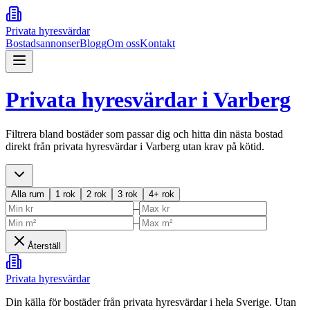
Privata hyresvärdar
Bostadsannonser
Blogg
Om oss
Kontakt
Privata hyresvärdar i
Varberg
Filtrera bland bostäder som passar dig och hitta din nästa bostad
direkt från privata hyresvärdar i
Varberg
utan krav på kötid.
Alla rum
1 rok
2 rok
3 rok
4+ rok
–
–
Återställ
Privata hyresvärdar
Din källa för bostäder från privata hyresvärdar i hela Sverige. Utan