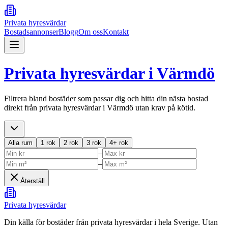
Privata hyresvärdar
Bostadsannonser
Blogg
Om oss
Kontakt
Privata hyresvärdar i
Värmdö
Filtrera bland bostäder som passar dig och hitta din nästa bostad
direkt från privata hyresvärdar i
Värmdö
utan krav på kötid.
Alla rum
1 rok
2 rok
3 rok
4+ rok
–
–
Återställ
Privata hyresvärdar
Din källa för bostäder från privata hyresvärdar i hela Sverige. Utan