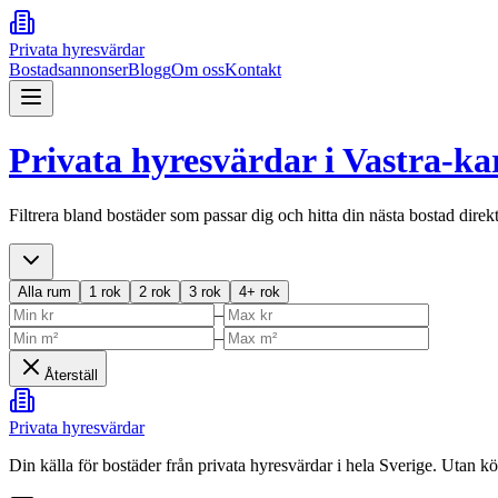
Privata hyresvärdar
Bostadsannonser
Blogg
Om oss
Kontakt
Privata hyresvärdar i
Vastra-ka
Filtrera bland bostäder som passar dig och hitta din nästa bostad direk
Alla rum
1 rok
2 rok
3 rok
4+ rok
–
–
Återställ
Privata hyresvärdar
Din källa för bostäder från privata hyresvärdar i hela Sverige. Utan k