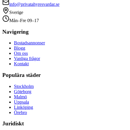
info@privatahyresvardar.se
Sverige
Mån–Fre 09–17
Navigering
Bostadsannonser
Blogg
Om oss
Vanliga frågor
Kontakt
Populära städer
Stockholm
Göteborg
Malmö
Uppsala
Linköping
Örebro
Juridiskt