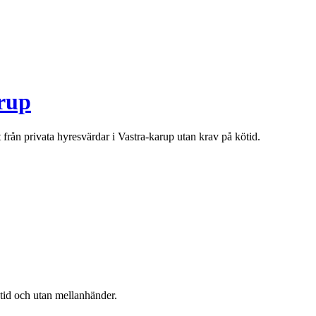
rup
t från privata hyresvärdar i
Vastra-karup
utan krav på kötid.
ötid och utan mellanhänder.