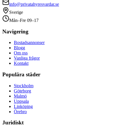
info@privatahyresvardar.se
Sverige
Mån–Fre 09–17
Navigering
Bostadsannonser
Blogg
Om oss
Vanliga frågor
Kontakt
Populära städer
Stockholm
Göteborg
Malmö
Uppsala
Linköping
Örebro
Juridiskt