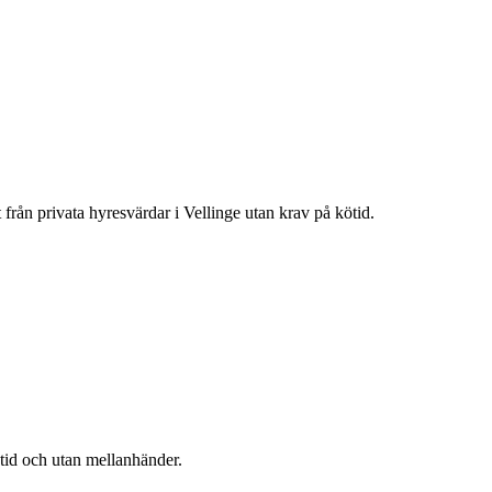
t från privata hyresvärdar i
Vellinge
utan krav på kötid.
ötid och utan mellanhänder.