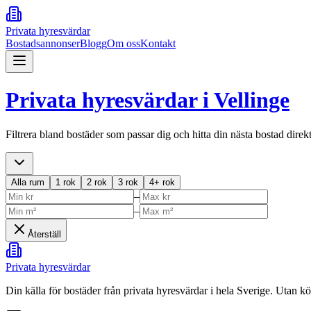
Privata hyresvärdar
Bostadsannonser
Blogg
Om oss
Kontakt
Privata hyresvärdar i
Vellinge
Filtrera bland bostäder som passar dig och hitta din nästa bostad direk
Alla rum
1 rok
2 rok
3 rok
4+ rok
–
–
Återställ
Privata hyresvärdar
Din källa för bostäder från privata hyresvärdar i hela Sverige. Utan k